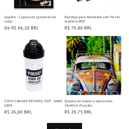
Quadro - Capuccino (prazeres da
Bandeja para Notebook com Pé em
vida)
madeira MDF
Preço
De R$ 66,20 BRL
Preço
R$ 79,80 BRL
normal
normal
COPO CANUDO RETRATIL POP - GAME
Quadro de madeira adesivado
GEEK
28x40cm (Fuscão)
Preço
R$ 26,80 BRL
Preço
R$ 39,75 BRL
normal
normal