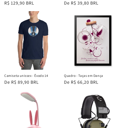
Preço
R$ 129,90 BRL
Preço
De R$ 39,80 BRL
normal
normal
Camiseta unissex - Êxodo 14
Quadro - Taças em Dança
Preço
De R$ 89,90 BRL
Preço
De R$ 66,20 BRL
normal
normal