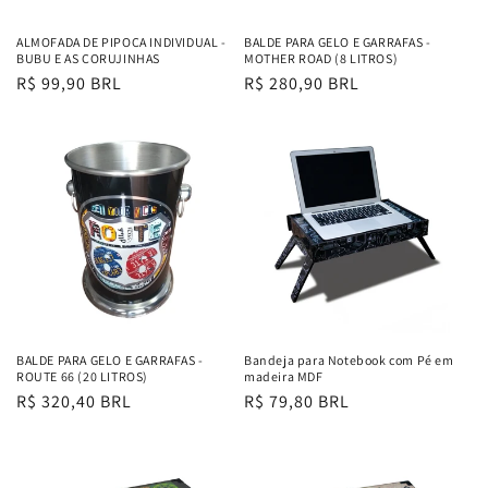
ALMOFADA DE PIPOCA INDIVIDUAL -
BALDE PARA GELO E GARRAFAS -
BUBU E AS CORUJINHAS
MOTHER ROAD (8 LITROS)
Preço
R$ 99,90 BRL
Preço
R$ 280,90 BRL
normal
normal
BALDE PARA GELO E GARRAFAS -
Bandeja para Notebook com Pé em
ROUTE 66 (20 LITROS)
madeira MDF
Preço
R$ 320,40 BRL
Preço
R$ 79,80 BRL
normal
normal