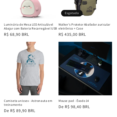
Esgotado
Luminária de Mesa LED Articulável
Walker's Protetor Abafador auricular
Abajur com Bateria Recarregável USB
eletrônico + Case
Preço
R$ 68,90 BRL
Preço
R$ 435,00 BRL
normal
normal
Camiseta unissex - Astronauta em
Mouse pad - Êxodo 14
treinamento
Preço
De R$ 98,40 BRL
Preço
De R$ 89,90 BRL
normal
normal