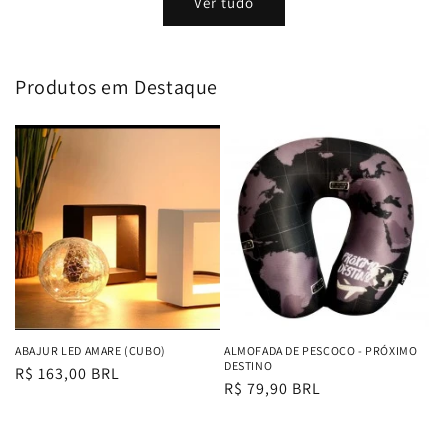
Ver tudo
Produtos em Destaque
ABAJUR LED AMARE (CUBO)
ALMOFADA DE PESCOÇO - PRÓXIMO
DESTINO
Preço
R$ 163,00 BRL
Preço
R$ 79,90 BRL
normal
normal