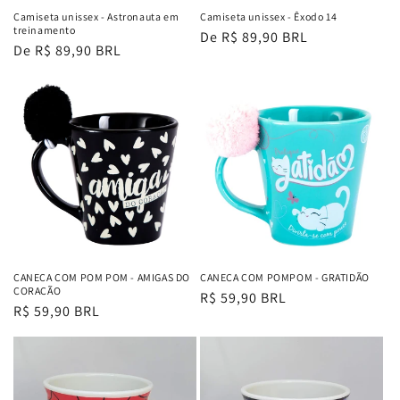
Camiseta unissex - Astronauta em
Camiseta unissex - Êxodo 14
treinamento
Preço
De R$ 89,90 BRL
Preço
De R$ 89,90 BRL
normal
normal
CANECA COM POM POM - AMIGAS DO
CANECA COM POMPOM - GRATIDÃO
CORAÇÃO
Preço
R$ 59,90 BRL
Preço
R$ 59,90 BRL
normal
normal